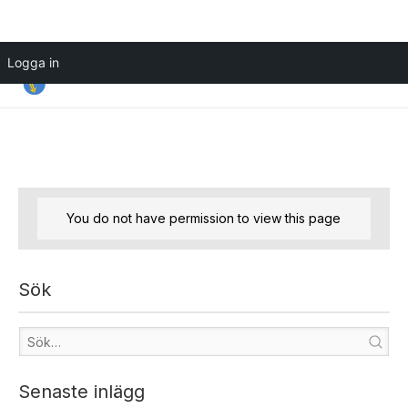
Hoppa
Logga in
till
innehåll
You do not have permission to view this page
Sök
Senaste inlägg