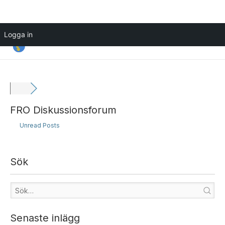
Hoppa
Logga in
till
innehåll
FRO Diskussionsforum
Unread Posts
Sök
Senaste inlägg