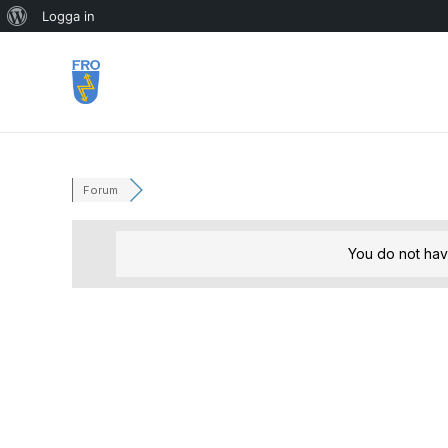
Om
Logga in
Hoppa
WordPress
till
innehåll
Forum
You do not hav