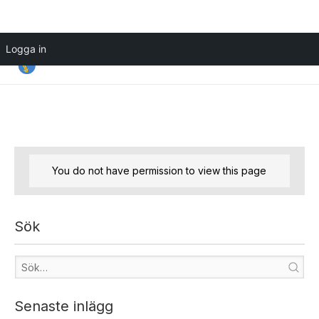
Hoppa
Logga in
till
innehåll
You do not have permission to view this page
Sök
Senaste inlägg